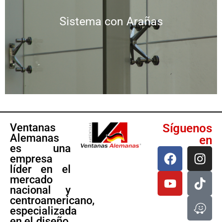
Sistema con Arañas
Sistema con Arañas
Ver más
Ventanas
Síguenos
Alemanas
en
es una
empresa
líder en el
mercado
nacional y
centroamericano,
especializada
en el diseño,