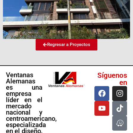
Regresar a Proyectos
Ventanas
Síguenos
Alemanas
en
es una
empresa
líder en el
mercado
nacional y
centroamericano,
especializada
en el diseño,