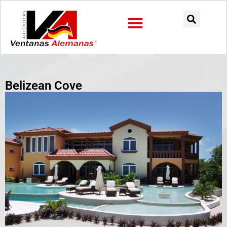
Preguntas Frecuentes
Belizean Cove