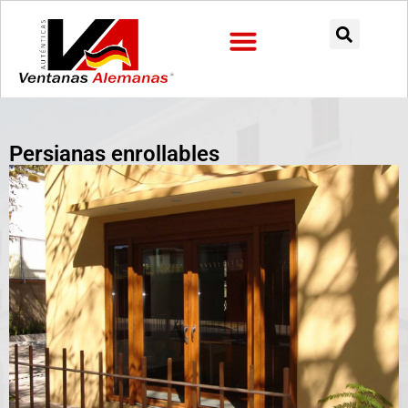
Preguntas Frecuentes
Persianas enrollables